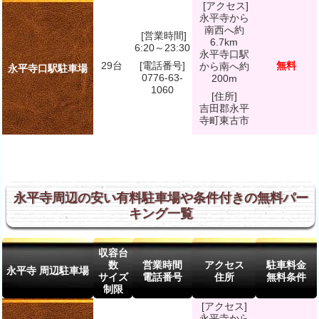
[アクセス]
永平寺から
南西へ約
[営業時間]
6.7km
6:20～23:30
永平寺口駅
29台
[電話番号]
無料
から南へ約
永平寺口駅駐車場
0776-63-
200m
1060
[住所]
吉田郡永平
寺町東古市
永平寺周辺の安い有料駐車場や条件付きの無料パー
キング一覧
収容台
数
営業時間
アクセス
駐車料金
永平寺 周辺駐車場
サイズ
電話番号
住所
無料条件
制限
[アクセス]
永平寺から