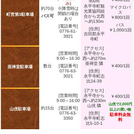
900m
み
)
永平寺町観
マイクロバ
約70台
※降雪時は
光業協同組
ス
閉鎖の場合
町営第3駐車場
バス可
合から北西
￥800/1回
あり
へ約130m
バス
[電話番号]
[住所]
￥1,000/1回
0776-61-
吉田郡永平
3921
寺町
[アクセス]
[営業時間]
永平寺から
9:00～16:30
西へ約270m
亜禅堂 隣
数台
[電話番号]
￥400/1回
亜禅堂駐車場
0776-63-
[住所]
3021
永平寺町志
比24-39
[アクセス]
[営業時間]
永平寺から
￥400/1回
9:00～16:00
西へ約230m
山侊で2,000円
山侊 隣
約15台
[電話番号]
山侊駐車場
以上の買い物
0776-63-
[住所]
駐車料金無
3350
永平寺町志
料
比5-10-1