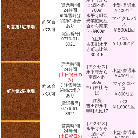
[営業時間]
北西へ約
小型･普通車
24時間
700m
￥400/1回
※降雪時は
永平寺町観
マイクロバ
閉鎖の場合
光業協同組
約50台
ス
あり
合から南東
町営第1駐車場
バス可
￥800/1回
へ約60m
[電話番号]
バス
0776-61-
[住所]
￥1,000/1回
3921
吉田郡永平
寺町志比第
30-4-5
[営業時間]
[アクセス]
24時間
小型･普通車
永平寺から
(
土日祝日の
￥400/1回
南西へ約
み
)
650m
マイクロバ
※降雪時は
約60台
白山神社 そ
ス
閉鎖の場合
町営第2駐車場
ば
バス可
￥800/1回
あり
[住所]
バス
[電話番号]
吉田郡永平
￥1,000/1回
0776-61-
寺町志比17
3921
[アクセス]
[営業時間]
永平寺から
24時間
小型･普通車
北西へ約
(
土日祝日の
￥400/1回