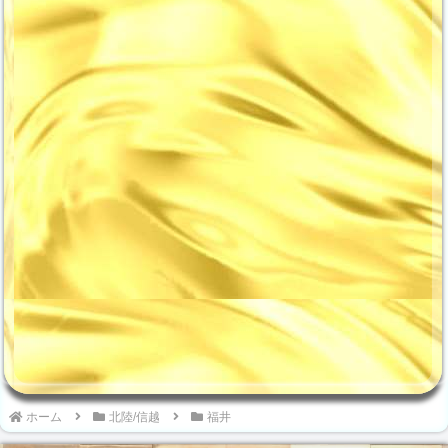
場についてご紹介していきます
街にある、人気のお店の営業時
よ！ひがし茶屋街 バスOKや安
間をご紹介しておきましょう。
いおすすめ駐車場！まず、ひが
No店名業態営業時間主な商品･
し茶屋街へのアクセスですが、
メニュー1Cafeたもん和カフェ
最寄り駅であるJR金沢駅から
9:00～17:00パンケーキ2fluffy
は約2kmと離れているため、バ
古民家カフェ9:00～17:00パン
スなどを利用することになるで
ケーキ3ひが...
しょう。しかし、その後...
ホーム
北陸/信越
福井