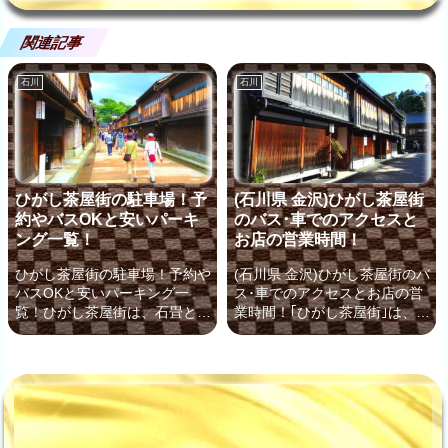
関連記事
石川
石川
ひがし茶屋街の駐車場！予
(石川県 金沢)ひがし茶屋街
約やバスOKと安いパーキ
のバス･車でのアクセスと
ング一覧！
お店の営業時間！
ひがし茶屋街の駐車場！予約や
(石川県 金沢)ひがし茶屋街のバ
バスOKと安いパーキング一
ス･車でのアクセスとお店の営
覧！ひがし茶屋街は、石畳と木
業時間！｢ひがし茶屋街｣は、金
虫籠(キムスコ)と呼ばれる美し
沢の人気観光地として知られて
い出格子が風情を残す茶屋街
います。オシャレなカフェや歴
で、国の重要伝統的建造物群保
史漂うお食事処、ショッピング
存地区に選ばれており、金沢で
を存分に楽しめますよ！(石川
も人気の観光スポットです。今
県 金沢)ひがし茶屋街の人気の
回はそんなひがし茶屋街へ、バ
お店やカフェの営業時間！ここ
スや車で行くときに便利な駐車
で、石川県 金沢の ひがし茶屋