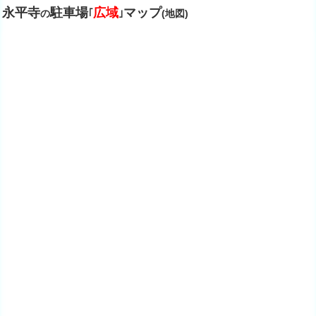
永平寺
駐車場
広域
マップ
の
｢
｣
(地図)