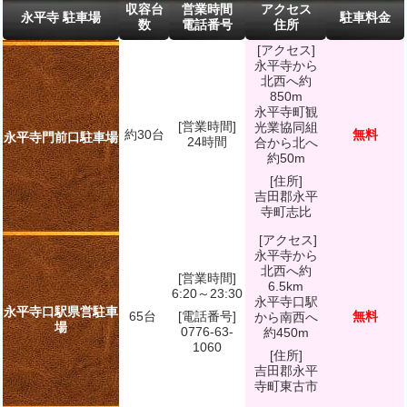
収容台
営業時間
アクセス
永平寺 駐車場
駐車料金
数
電話番号
住所
[アクセス]
永平寺から
北西へ約
850m
永平寺町観
[営業時間]
光業協同組
約30台
無料
永平寺門前口駐車場
24時間
合から北へ
約50m
[住所]
吉田郡永平
寺町志比
[アクセス]
永平寺から
北西へ約
[営業時間]
6.5km
6:20～23:30
永平寺口駅
永平寺口駅県営駐車
65台
[電話番号]
無料
から南西へ
場
0776-63-
約450m
1060
[住所]
吉田郡永平
寺町東古市