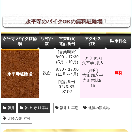
永平寺のバイクOKの無料駐輪場！
永平寺 バイク駐輪
収容台
営業時間
アクセス
駐車料金
場
数
電話番号
住所
[営業時間]
8:00～17:30
[アクセス]
(5月～10月)
永平寺 境内
8:30～17:00
[住所]
数台
無料
永平寺駐輪場
(11月～4月)
吉田郡永平
寺町志比5-
[電話番号]
15
0776-63-
3102
福井
神社･寺 駐車場
福井 駐車場
北陸の観光地
北陸の寺･神社