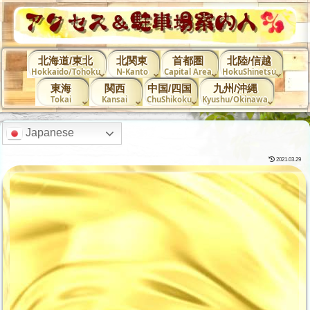
北海道/東北
北関東
首都圏
北陸/信越
Hokkaido/Tohoku
N-Kanto
Capital Area
HokuShinetsu
東海
関西
中国/四国
九州/沖縄
Tokai
Kansai
ChuShikoku
Kyushu/Okinawa
Japanese
2021.03.29