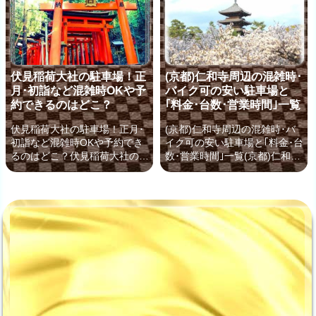
登録されており、神秘的な雰囲
の名所として有名で、シーズン
気を感じられる森や、みたらし
期間中は多くの観光客でにぎわ
団子発祥の地としても有名で、
います。電車や市バスでのアク
京都でも女性人気の高い観光名
セスにも便利な東福寺ですが、
所となっています。電車の駅か
高速道路が近くを通っているこ
伏見稲荷大社の駐車場！正
(京都)仁和寺周辺の混雑時･
ら下鴨神社は少し離れているた
ともあり、京都内外から車で訪
月･初詣など混雑時OKや予
バイク可の安い駐車場と
め、観光で行かれる際は、その
れる方も多いので、特に紅葉時
約できるのはどこ？
｢料金･台数･営業時間｣一覧
後の移動を含めて車やバイクの
期や連休などは駐車場が十分に
ご利用がおすすめですが、周辺
あるかは気になるところではな
伏見稲荷大社の駐車場！正月･
(京都)仁和寺周辺の混雑時･バ
にはどのくらい駐車場があるの
いですか？東福寺周辺だと「ど
初詣など混雑時OKや予約でき
イク可の安い駐車場と｢料金･台
でしょうか？正月の初詣や「蹴
こに駐めるのがおすすめか？」
るのはどこ？伏見稲荷大社の正
数･営業時間｣一覧(京都)仁和寺
鞠はじめ」にも多く...
「無料や料金が安い...
月の初詣など混雑時におすすめ
と周辺の無料･安い駐車場 案内
や予約可･バスOKの駐車場稲荷
京都にある仁和寺(にんなじ)
神社の総本社である「伏見稲荷
は、世界遺産にも登録されてい
大社」は、正月の初詣を始め、
る寺院で、春の御室桜の季節に
季節の行事や美しい景観･ご利
はその美しい景色を見ようと多
益を求めて全国から多くの参拝
くの人が訪れ大変混雑します。
者が訪れる神社で、最寄り駅で
仁和寺は、京福電鉄(嵐電)を利
あるJR稲荷駅を出てすぐに大
用すれば、最寄り駅で下車徒歩
鳥居があり 電車でのアクセス
2分という便利な立地にありま
が大変便利です。しかし、伏見
すが、JRを利用する人にとっ
稲荷大社周辺の観光も一緒にす
てはバスに乗り換えてのアクセ