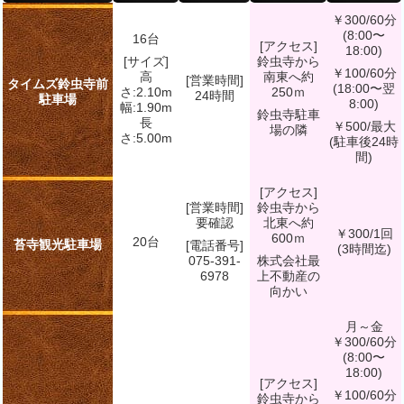
￥300/60分
(8:00〜
16台
[アクセス]
18:00)
[サイズ]
鈴虫寺から
￥100/60分
高
南東へ約
[営業時間]
タイムズ鈴虫寺前
(18:00〜翌
さ:2.10m
250ｍ
24時間
駐車場
8:00)
幅:1.90m
鈴虫寺駐車
長
￥500/最大
場の隣
さ:5.00m
(駐車後24時
間)
[アクセス]
[営業時間]
鈴虫寺から
要確認
北東へ約
￥300/1回
600ｍ
20台
苔寺観光駐車場
[電話番号]
(3時間迄)
075-391-
株式会社最
6978
上不動産の
向かい
月～金
￥300/60分
(8:00〜
18:00)
[アクセス]
￥100/60分
鈴虫寺から