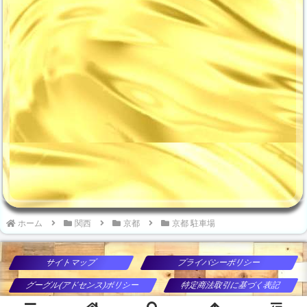
る場合や、新型コロナをはじ
スとなってしまうため、小さな
め、インフルエンザやなどが流
お子様やお年寄りの方と一緒の
行る時期には感染の心配もある
場合には近くの駐車場まで車で
ため、混雑する電車ではな...
向かう方が便...
ホーム
関西
京都
京都 駐車場
サイトマップ
プライバシーポリシー
グーグル(アドセンス)ポリシー
特定商法取引に基づく表記