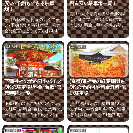
安い･予約もできる駐車
料＆安い駐車場一覧！
場！
(京都)大覚寺周辺の料金無料＆
安い駐車場一覧！(京都)大覚寺
安井金比羅宮 付近の近くて安
周辺の｢料金に無料条件あり｣や
い･予約もできる駐車場！安井
｢最大料金設定あり｣の安い駐車
金比羅宮に近くて安いおすすめ
場！京都の中でも、特に自然が
＆予約のできる駐車場もご紹
楽しめる嵐山エリアにある「大
介！安井金比羅宮は、日本屈指
京都 駐車場
京都 駐車場
覚寺」は、嵯峨天皇の離宮を寺
の縁切り･縁結びの神社として
に改めた 自然溢れる寺院で
知られており、印象的な絵馬が
す。最寄り駅の「JR嵯峨嵐山
たびたび、SNSで話題になって
駅」は大覚寺から１km以上先
いる京都でも人気の観光地で
にあるため、車での移動が便利
す。そんな、安井金比羅宮が気
ですが、周辺にはどのような駐
になっているあなたへ、ここで
下鴨神社の予約可やバイク
(京都)東福寺の紅葉期間も
車場があるのでしょうか？大覚
は周辺の駐車場をご案内してい
OKの駐車場｢料金･台数･営
OKの予約可や料金無料･安
寺と併せて、他にも周辺の京都
きましょう！他の寺社や観光地
観光を楽しむなら、ぜひ 知っ
業時間｣一覧
い駐車場！
も、安井金比羅宮からは比較的
ておきたい「駐車場情報」をこ
近くに集まっているため、車で
下鴨神社の予約可やバイクOK
(京都)東福寺の紅葉期間もOK
れよりご案内していきましょ
京都巡りをする方も多くいらっ
の駐車場｢料金･台数･営業時間｣
の予約可や料金無料･安い駐車
う！(京都)大覚寺の...
しゃるのではないでしょうか？
一覧下鴨神社の予約可やバイク
場！(京都)東福寺の｢無料｣駐車
車での観光には不可欠な駐車...
OK･料金が安いおすすめの周辺
場と紅葉期間も利用できる｢安
駐車場下鴨神社は、古都京都の
い｣周辺パーキング！京都にあ
京都 駐車場
京都 駐車場
文化財の一つとして世界遺産に
る東福寺は日本でも有数の紅葉