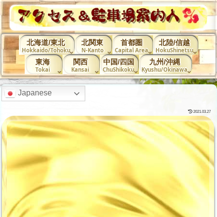
北海道/東北
北関東
首都圏
北陸/信越
Hokkaido/Tohoku
N-Kanto
Capital Area
HokuShinetsu
東海
関西
中国/四国
九州/沖縄
Tokai
Kansai
ChuShikoku
Kyushu/Okinawa
Japanese
2021.03.27