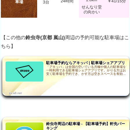
24時間
￥41/15分
車場
3台
せんなり堂
の向かい
【この他の
鈴虫寺(京都 嵐山)
周辺の予約可能な駐車場はこ
ちら】
駐車場予約ならアキッパ | 駐車場シェアアプリ
「アキッパ」は全国の空いている月極や個人の駐車場を
一時利用できる駐車場シェアアプリです。かりる方はお
安く駐車場を予約でき、かす方は空きスペースを有効利
用して収入を得ることができます。…
px.a8.net
鈴虫寺周辺の駐車場 - 【駐車場予約】軒先パー
キング