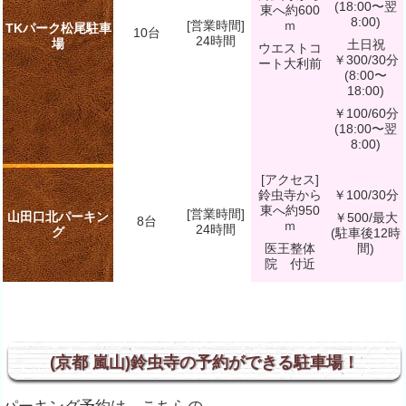
(18:00〜翌
東へ約600
8:00)
[営業時間]
ｍ
TKパーク松尾駐車
10台
24時間
場
土日祝
ウエストコ
￥300/30分
ート大利前
(8:00〜
18:00)
￥100/60分
(18:00〜翌
8:00)
[アクセス]
鈴虫寺から
￥100/30分
東へ約950
[営業時間]
山田口北パーキン
￥500/最大
8台
ｍ
24時間
グ
(駐車後12時
医王整体
間)
院 付近
(京都 嵐山)鈴虫寺の予約ができる駐車場！