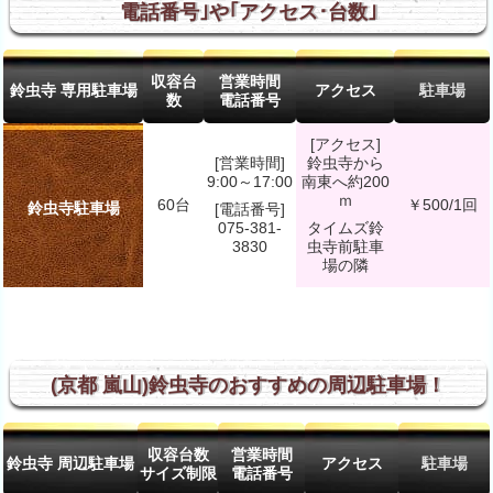
電話番号｣や｢アクセス･台数｣
収容台
営業時間
鈴虫寺 専用駐車場
アクセス
駐車場
数
電話番号
[アクセス]
[営業時間]
鈴虫寺から
9:00～17:00
南東へ約200
ｍ
60台
￥500/1回
鈴虫寺駐車場
[電話番号]
075-381-
タイムズ鈴
3830
虫寺前駐車
場の隣
(京都 嵐山)鈴虫寺のおすすめの周辺駐車場！
収容台数
営業時間
鈴虫寺 周辺駐車場
アクセス
駐車場
サイズ制限
電話番号