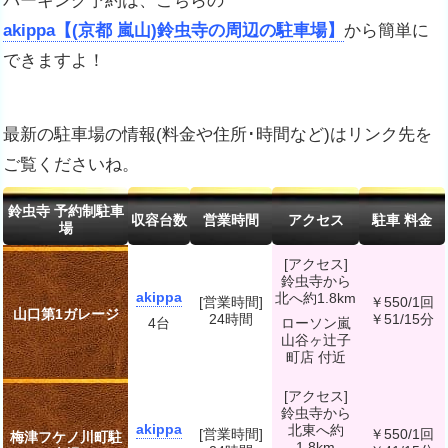
パーキング予約は、こちらの
akippa【(京都 嵐山)鈴虫寺の周辺の駐車場】
から簡単に
できますよ！
最新の駐車場の情報(料金や住所･時間など)はリンク先を
ご覧くださいね。
鈴虫寺 予約制駐車
収容台数
営業時間
アクセス
駐車 料金
場
[アクセス]
鈴虫寺から
akippa
北へ約1.8km
[営業時間]
￥550/1回
山口第1ガレージ
24時間
￥51/15分
4台
ローソン嵐
山谷ヶ辻子
町店 付近
[アクセス]
鈴虫寺から
akippa
北東へ約
[営業時間]
￥550/1回
梅津フケノ川町駐
1.8km