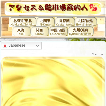
北海道/東北
北関東
首都圏
北陸/信越
Hokkaido/Tohoku
N-Kanto
Capital Area
HokuShinetsu
東海
関西
中国/四国
九州/沖縄
Tokai
Kansai
ChuShikoku
Kyushu/Okinawa
Japanese
2021.11.19