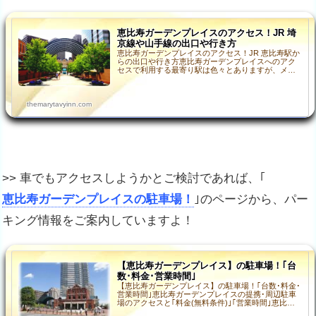
恵比寿ガーデンプレイスのアクセス！JR 埼
京線や山手線の出口や行き方
恵比寿ガーデンプレイスのアクセス！JR 恵比寿駅か
らの出口や行き方恵比寿ガーデンプレイスへのアク
セスで利用する最寄り駅は色々とありますが、メイ
ンは埼京線や山手線といったJRと地下鉄 日比谷線の
恵比寿駅…
themarytavyinn.com
>> 車でもアクセスしようかとご検討であれば、｢
恵比寿ガーデンプレイスの駐車場！
｣のページから、パー
キング情報をご案内していますよ！
【恵比寿ガーデンプレイス】の駐車場！｢台
数･料金･営業時間｣
【恵比寿ガーデンプレイス】の駐車場！｢台数･料金･
営業時間｣恵比寿ガーデンプレイスの提携･周辺駐車
場のアクセスと｢料金(無料条件)｣｢営業時間｣恵比寿
駅東口から徒歩9分の距離にある「恵比寿ガーデンプ