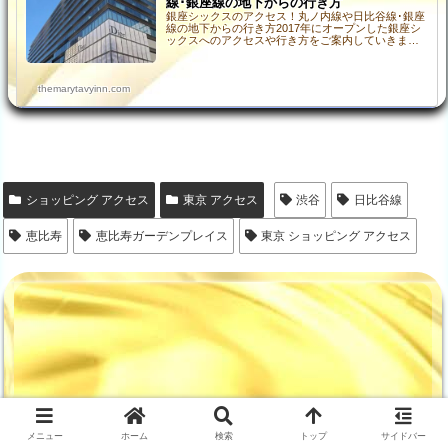
線･銀座線の地下からの行き方
銀座シックスのアクセス！丸ノ内線や日比谷線･銀座
線の地下からの行き方2017年にオープンした銀座シ
ックスへのアクセスや行き方をご案内していきまし
ょう。銀座シックスには、JRの「有楽町」「新橋」
に加えて…
themarytavyinn.com
ショッピング アクセス
東京 アクセス
渋谷
日比谷線
恵比寿
恵比寿ガーデンプレイス
東京 ショッピング アクセス
メニュー
ホーム
検索
トップ
サイドバー