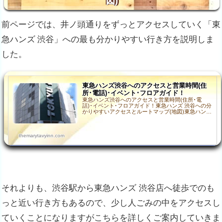
図)
前ページでは、井ノ頭通りをずっとアクセスしていく「
東
急ハンズ 渋谷」への最も分かりやすい行き方を説明しま
した。
東急ハンズ渋谷へのアクセスと営業時間(住
所･電話)･イベント･フロアガイド！
東急ハンズ渋谷へのアクセスと営業時間(住所･電
話)･イベント･フロアガイド！東急ハンズ 渋谷への分
かりやすいアクセスとルートマップ(地図)東急ハンズ
渋谷へのアクセスに慣れている方は、JRや東急・東
京…
themarytavyinn.com
それよりも、渋谷駅から東急ハンズ 渋谷店へ徒歩でのも
っと近い行き方もあるので、少し人ごみの中をアクセスし
ていくことになりますが
こちらを詳しくご案内していきま