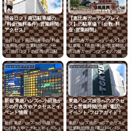
渋谷ロフト周辺駐車場の
【恵比寿ガーデンプレイ
｢料金(無料条件)･営業時間･
ス】の駐車場！｢台数･料
アクセス｣
金･営業時間｣
渋谷ロフト周辺駐車場の｢料金
【恵比寿ガーデンプレイス】の
(無料条件)･営業時間･アクセ
駐車場！｢台数･料金･営業時間｣
ス｣渋谷ロフトの提携･周辺駐車
恵比寿ガーデンプレイスの提
場のアクセスと｢料金(無料条
携･周辺駐車場のアクセスと｢料
件)｣｢営業時間｣さまざまな雑貨
金(無料条件)｣｢営業時間｣恵比
ショッピング アクセス
ショッピング アクセス
が取り揃う「渋谷ロフト」は、
寿駅東口から徒歩9分の距離に
渋谷駅からも近く 見ているだ
ある「恵比寿ガーデンプレイ
けでも楽しめる人気スポットで
ス」ですが、駅からの道のりは
す。渋谷ロフトでは、お買いも
そう複雑ではないので、電車を
の金額に応じてお得に利用でき
利用の際は、迷うことなく到着
る「提携駐車場」もあり、車で
できるでしょう。車で行くこと
新宿 東急ハンズへ小田急か
東急ハンズ渋谷へのアクセ
行くのもおすすめですよ。そこ
をお考えの場合も、恵比寿ガー
らの行き方やアクセスとイ
スと営業時間(住所･電話)･
で、渋谷ロフト周辺にあるお得
デンプレイス周辺には便利な駐
ベント情報！
イベント･フロアガイド！
な駐車場を、これより早速 ご
車場がありますので、移動手段
案内していきましょう！渋谷ロ
として車を選ばれても全く問題
新宿 東急ハンズへ小田急から
東急ハンズ渋谷へのアクセスと
フトの無料割引ありでお得な提
ありません。駐車場を利用する
の行き方やアクセスとイベント
営業時間(住所･電話)･イベン
携駐車場！渋谷ロフトの提携駐
際に、最も重要な選択基準なの