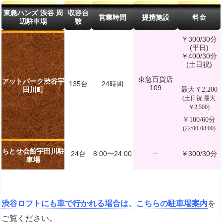
東急ハンズ 渋谷 周
収容台
営業時間
提携施設
料金
辺駐車場
数
￥300/30分
(平日)
￥400/30分
(土日祝)
東急百貨店
アットパーク渋谷宇
135台
24時間
109
最大￥2,200
田川町
(土日祝 最大
￥2,500)
￥100/60分
(22:00‐08:00)
ちとせ会館宇田川駐
–
24台
8:00〜24:00
￥300/30分
車場
渋谷ロフトにも車で行かれる場合は、こちらの駐車場案内
を
ご覧ください。