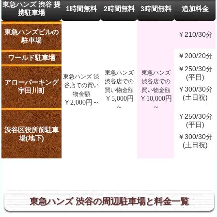
東急ハンズ 渋谷 提
1時間無料
2時間無料
3時間無料
追加料金
携駐車場
東急ハンズビルの
￥210/30分
駐車場
￥200/20分
ワールド駐車場
￥250/30分
東急ハンズ
東急ハンズ
東急ハンズ 渋
(平日)
渋谷店での
渋谷店での
アローパーキング
谷店での買い
￥300/30分
買い物金額
買い物金額
宇田川町
物金額
(土日祝)
￥5,000円
￥10,000円
￥2,000円～
～
～
￥250/30分
(平日)
渋谷区役所前駐車
￥300/30分
場(地下)
(土日祝)
東急ハンズ 渋谷の周辺駐車場と料金一覧