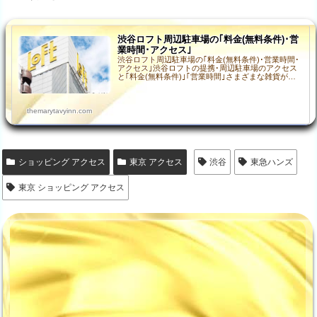
渋谷ロフト周辺駐車場の｢料金(無料条件)･営
業時間･アクセス｣
渋谷ロフト周辺駐車場の｢料金(無料条件)･営業時間･
アクセス｣渋谷ロフトの提携･周辺駐車場のアクセス
と｢料金(無料条件)｣｢営業時間｣さまざまな雑貨が取
り揃う「渋谷ロフト」は、渋谷駅からも近く 見て
い…
themarytavyinn.com
ショッピング アクセス
東京 アクセス
渋谷
東急ハンズ
東京 ショッピング アクセス