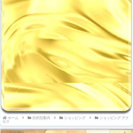
宮へ行くのが初めてでも、行き
り ○○時間無料となる「提携駐
方を間違わないように、それぞ
車場」があるため、身体の不自
れの最寄り駅からのアクセスを
由な方や小さなお子様連れの方
わかりやすくご案内していきま
は車で向かうと便利ですよね！
すね！こちらのページでは、東
そこで、渋谷ヒカリエへ車で行
急ハンズへ向けて、最寄り駅の
く場合に利用したい、お得な駐
「地下鉄西神・山手線の...
車場情報をこれよ...
ホーム
目的別案内
ショッピング
ショッピング アク
セス