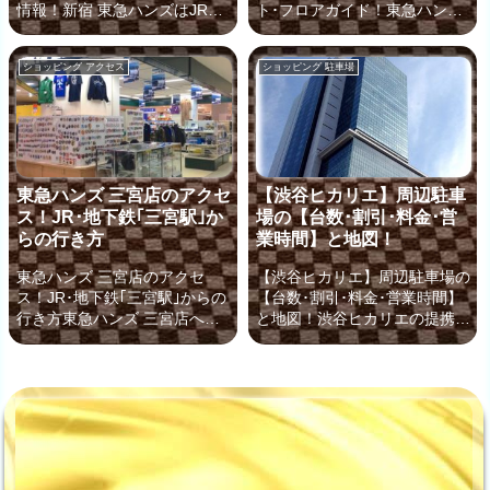
情報！新宿 東急ハンズはJRに
ト･フロアガイド！東急ハンズ
車場がこちらの2...
が「料金」と「目...
隣接していますが、他にも、
渋谷への分かりやすいアクセス
「小田急」「京王」「西武新宿
とルートマップ(地図)東急ハン
ショッピング アクセス
ショッピング 駐車場
線」「大江戸線」「都営新宿
ズ 渋谷へのアクセスに慣れて
線」「丸ノ内線」「副都心線」
いる方は、JRや東急・東京メ
などの路線の最寄り駅からアク
トロの渋谷駅などの最寄り駅か
セスができます。これだけたく
ら、出口｢6-1｣｢6-2｣｢7-1｣｢3｣
さんある最寄り駅を1ページで
番、｢ハチ公口｣のいずれかから
ご紹介することはできないの
出て、井ノ頭通りへ進む行き方
東急ハンズ 三宮店のアクセ
【渋谷ヒカリエ】周辺駐車
で、こちらのページでは、「小
が良いでしょう。ただし、東急
ス！JR･地下鉄｢三宮駅｣か
場の【台数･割引･料金･営
田急」から新宿 東急ハンズへ
ハンズ 渋谷店や渋谷駅自体に
らの行き方
業時間】と地図！
の行き方をご案内していきまし
初めて訪れるような方の場合、
ょう。新宿や東急ハンズを訪れ
アクセスや駅の出入り口が何通
東急ハンズ 三宮店のアクセ
【渋谷ヒカリエ】周辺駐車場の
るのが初めてでも行き方が分か
りもあることから、かなり戸惑
ス！JR･地下鉄｢三宮駅｣からの
【台数･割引･料金･営業時間】
るように、ルートマップ(地図)
ってしまう事になると思いま
行き方東急ハンズ 三宮店への
と地図！渋谷ヒカリエの提携･
やアクセス画像を使ってわか...
す...
アクセスで使われる最寄り駅
周辺駐車場のアクセスと｢料金
は、次の4つ！・東急ハンズへ
(無料条件)｣｢営業時間｣渋谷ヒ
駅直結で行ける「地下鉄西神・
カリエは、渋谷駅直結という抜
山手線の三宮駅」の他・「JR
群のアクセスにあり、レストラ
三宮駅」・「阪急電鉄 神戸三
ンや雑貨店の他、ミュージカル
宮駅」・「阪神本線 神戸三宮
劇場やイベントホールなども併
駅」東急ハンズにこれまで一度
設された施設です。そんな、渋
も行った経験がなかったり、三
谷ヒカリエには、お買い物によ