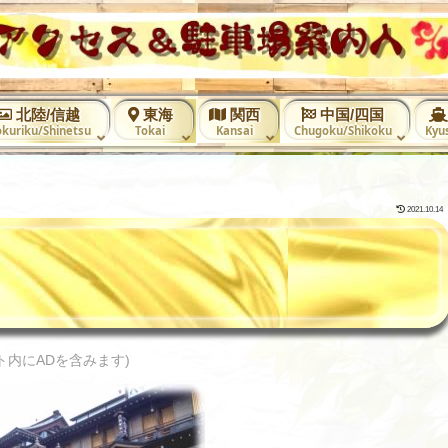
北陸/信越
東海
関西
中国/四国
kuriku/Shinetsu
Tokai
Kansai
Chugoku/Shikoku
Kyu
2021.10.14
ト内にADを含みます)