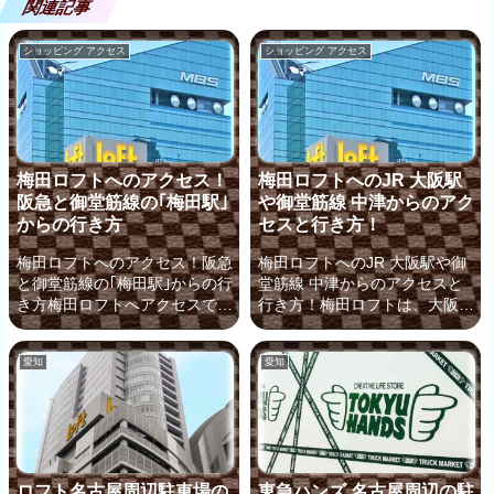
関連記事
ショッピング アクセス
ショッピング アクセス
梅田ロフトへのアクセス！
梅田ロフトへのJR 大阪駅
阪急と御堂筋線の｢梅田駅｣
や御堂筋線 中津からのアク
からの行き方
セスと行き方！
梅田ロフトへのアクセス！阪急
梅田ロフトへのJR 大阪駅や御
と御堂筋線の｢梅田駅｣からの行
堂筋線 中津からのアクセスと
き方梅田ロフトへアクセスでき
行き方！梅田ロフトは、大阪の
る最寄り駅は「阪急」「阪神」
主要駅からのアクセスが便利
「御堂筋線」の梅田駅や中津
で、面白い商品があり 品ぞろ
愛知
愛知
駅、「JR 大阪駅」、「谷町
えも豊富で非常に人気が高いバ
線」中崎町など多数あります。
ラエティショップです。これか
しかし、梅田ロフトに初めて行
ら誰でも簡単に梅田ロフトにア
く場合、少しアクセスが難しい
クセスできるよう、最寄り駅の
ので、これから誰でも簡単にた
出口からの行き方を分かりやす
どり着けるよう、最寄り駅の出
くご案内していきましょう！こ
ロフト名古屋周辺駐車場の
東急ハンズ 名古屋周辺の駐
口からの行き方を地図や画像で
ちらのページでは、梅田ロフト