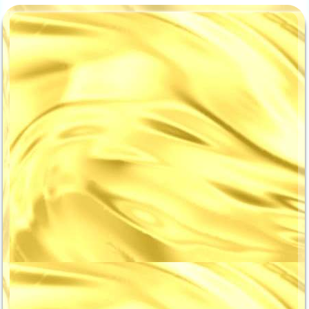
ロフトの提携 駐車場！料金の
らの徒歩での行き方は、こちら
割引や高さ制限･収容台数は？
の２つの駅が利用できます。最
梅田ロフトの周辺には、次の提
寄り駅① …名古屋市営の名城
携駐車場があります。THE
線と東山線の「栄」駅最寄り駅
PARKing 梅田ロフト三田モー
② …名古屋市営 名城線「矢場
タープール 【梅田ロフトの提
町」駅こちらのページでは、最
携 駐車場の料金の割引】提携
寄り駅…名古屋市営 名城線
駐車場の「THE PARKing 梅田
「矢場町」駅からロフト 名古
ロフト」「三田モータープー
屋への出口やアクセスを案内し
ル」では、梅田ロフトで3,000
ていきますね！最寄り駅…名古
円以上の買い物をすれば、駐車
屋市営 名城線と東山線「栄」
料金が「1時間分」割引(無料)
駅からロフトへの行き方は、こ
に...
ちらのリンクとなります...