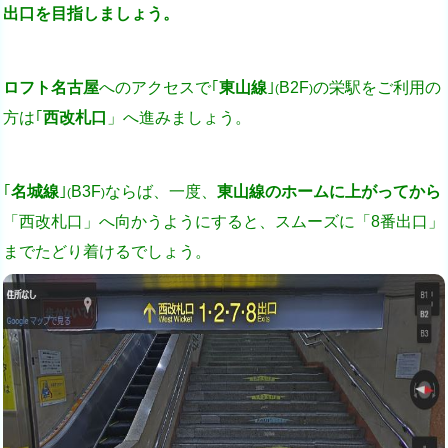
出口を目指しましょう。
ロフト名古屋
へのアクセスで｢
東山線
｣
B2F
の栄駅をご利用の
(
)
方は｢
西改札口
」へ進みましょう。
｢
名城線
｣
B3F
ならば、一度、
東山線のホームに上がってから
(
)
「西改札口」へ向かう
ようにすると、
スムーズに「8番出口」
までたどり着けるでしょう。