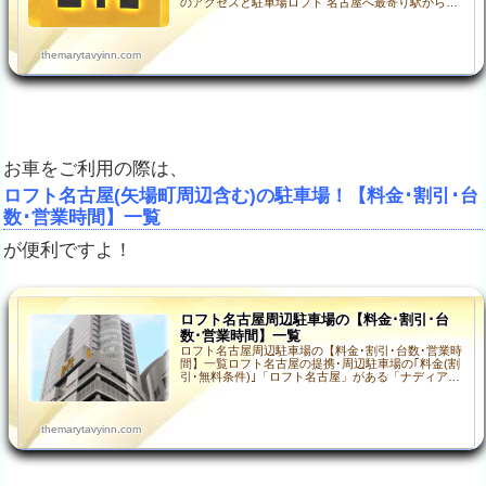
のアクセスと駐車場ロフト 名古屋へ最寄り駅からの
徒歩での行き方は、こちらの２つの駅が利用できま
す。最寄…
themarytavyinn.com
お車をご利用の際は、
ロフト名古屋(矢場町周辺含む)の駐車場！【料金･割引･台
数･営業時間】一覧
が便利ですよ！
ロフト名古屋周辺駐車場の【料金･割引･台
数･営業時間】一覧
ロフト名古屋周辺駐車場の【料金･割引･台数･営業時
間】一覧ロフト名古屋の提携･周辺駐車場の｢料金(割
引･無料条件)｣「ロフト名古屋」がある「ナディアパ
ーク」は、最寄りの「矢場町駅」や「栄駅」から少
し距…
themarytavyinn.com