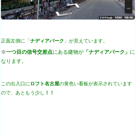
正面左側に「
ナディアパーク
」が見えています。
※
一つ目の信号交差点
にある建物が
「
ナディアパーク
」
に
なります。
この出入口に
ロフト名古屋
の黄色い看板が表示されています
ので、あともう少し
！！