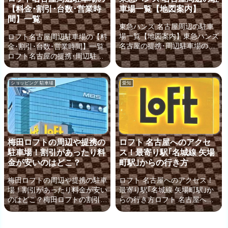
【料金･割引･台数･営業時
車場一覧【地図案内】
分かりやすくご案内していきま
へのアクセスとしてよく使われ
間】一覧
しょう！こちらのページでは、
ている最寄り駅の、御堂筋線の
東急ハンズ 名古屋周辺の駐車
梅田ロフトへのアクセス利用者
「中津駅」からのアクセスや、
場一覧【地図案内】東急ハンズ
ロフト名古屋周辺駐車場の【料
の多い2つの最寄り駅「阪急」
JR「大阪駅」からの行き方を
名古屋の提携･周辺駐車場のア
金･割引･台数･営業時間】一覧
と「御堂筋線」の梅田駅からの
ご案内します。 >> 梅田ロフト
クセスと｢料金(無料条件)｣｢営
ロフト名古屋の提携･周辺駐車
行き方をご案内しますね。...
へのアクセスの主要な...
業時間｣東急ハンズ 名古屋は名
場の｢料金(割引･無料条件)｣
古屋駅直結という便利な立地で
「ロフト名古屋」がある「ナデ
ショッピング 駐車場
愛知
すが、非常に広い店内でたくさ
ィアパーク」は、最寄りの「矢
んの買い物をした帰りには車で
場町駅」や「栄駅」から少し距
移動できると便利ですよね。そ
離があるため、お子様連れの場
んな時、東急ハンズ 名古屋周
合などには 車で行く方が便利
辺ではどのような駐車場が利用
な場所です。そこで気になるの
できるのでしょうか？東急ハン
が、ロフト名古屋周辺の駐車場
梅田ロフトの周辺や提携の
ロフト 名古屋へのアクセ
ズはもちろん、名古屋駅周辺で
のことではないでしょうか？名
駐車場！割引があったり料
ス！最寄り駅｢名城線 矢場
のお買い物にも便利な 駐車場
古屋へのお出かけには車移動が
とアクセス(地図)をこれよりご
金が安いのはどこ？
町駅｣からの行き方
便利ですが、ロフト名古屋に行
案内していきましょう！東急ハ
くなら知っておきたい周辺の駐
梅田ロフトの周辺や提携の駐車
ロフト 名古屋へのアクセス！
ンズ 名古屋には提携駐車場が
車場をこれより確認していきま
場！割引があったり料金が安い
最寄り駅｢名城線 矢場町駅｣か
たくさんあって...
しょう！ロフト名古屋の提携駐
のはどこ？梅田ロフトの割引の
らの行き方ロフト 名古屋への
車場がお得！ロフト名...
ある｢提携 駐車場｣！混雑時の
最寄り駅からのアクセスと駐車
状況や料金と高さ制限など梅田
場ロフト 名古屋へ最寄り駅か