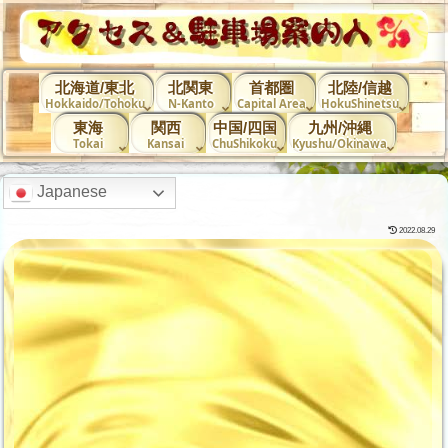
北海道/東北
北関東
首都圏
北陸/信越
Hokkaido/Tohoku
N-Kanto
Capital Area
HokuShinetsu
東海
関西
中国/四国
九州/沖縄
Tokai
Kansai
ChuShikoku
Kyushu/Okinawa
Japanese
2022.08.29