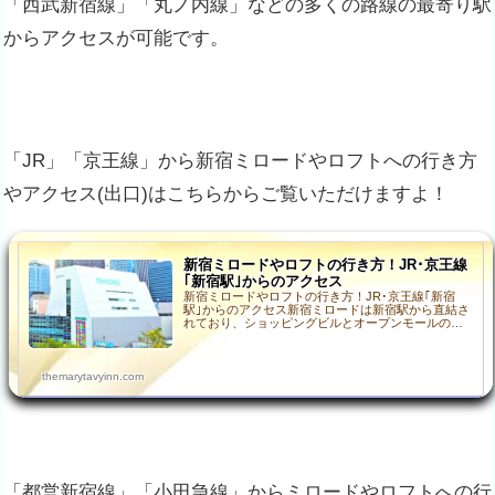
「西武新宿線」「丸ノ内線」などの多くの路線の最寄り駅
からアクセスが可能です。
「JR」「京王線」から新宿ミロードやロフトへの行き方
やアクセス(出口)はこちらからご覧いただけますよ！
新宿ミロードやロフトの行き方！JR･京王線
｢新宿駅｣からのアクセス
新宿ミロードやロフトの行き方！JR･京王線｢新宿
駅｣からのアクセス新宿ミロードは新宿駅から直結さ
れており、ショッピングビルとオープンモールのモ
ザイク通りで「南口」から「西口」までの間が繋が
れているので…
themarytavyinn.com
「都営新宿線」「小田急線」からミロードやロフトへの行