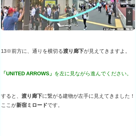
13※前方に、通りを横切る
渡り廊下
が見えてきますよ。
「UNITED ARROWS」
を左に見ながら進んでください。
すると、
渡り廊下
に繋がる建物が左手に見えてきました！
ここが
新宿ミロード
です。