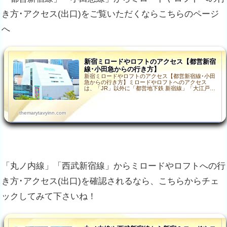
き方･アクセス(出口)をご覧いただくならこちらのページ
へ
新宿ミロードやロフトのアクセス【都営新宿
線･小田急からの行き方】
新宿ミロードやロフトのアクセス【都営新宿線･小田
急からの行き方】ミロードやロフトへのアクセス
は、「JR」以外に「都営地下鉄 新宿線」「大江戸
線」「東京メトロ 丸ノ内線」「小田急線」「京王
線」「西武線」…
themarytavyinn.com
「丸ノ内線」「西武新宿線」からミロードやロフトへの行
き方･アクセス(出口)を確認されるなら、こちらからチェ
ックしてみて下さいね！