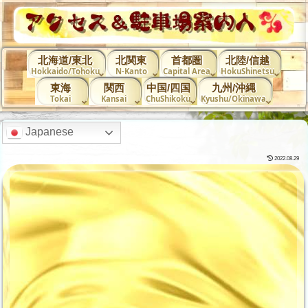
北海道/東北
北関東
首都圏
北陸/信越
Hokkaido/Tohoku
N-Kanto
Capital Area
HokuShinetsu
東海
関西
中国/四国
九州/沖縄
Tokai
Kansai
ChuShikoku
Kyushu/Okinawa
Japanese
2022.08.29