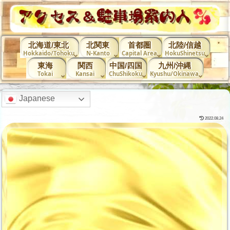
北海道/東北
北関東
首都圏
北陸/信越
Hokkaido/Tohoku
N-Kanto
Capital Area
HokuShinetsu
東海
関西
中国/四国
九州/沖縄
Tokai
Kansai
ChuShikoku
Kyushu/Okinawa
Japanese
2022.08.24