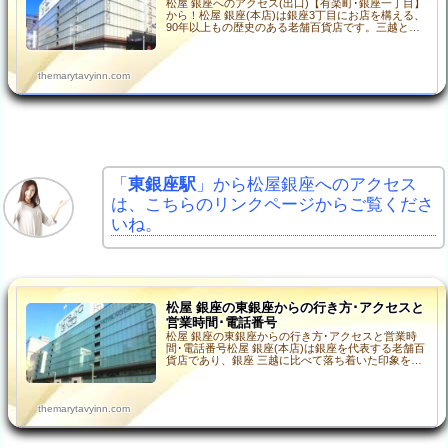
松屋 銀座へのアクセス(出口)【有楽町･銀座一丁目】
から！松屋 銀座(本店)は銀座3丁目にお店を構える、
90年以上もの歴史のある老舗百貨店です。三越と並
んで、このエリアを代表する百貨店として洗練され
た…
themarytavyinn.com
「
東銀座駅
」から松屋銀座へのアクセス
は、こちらのリンクページからご覧くださ
いね。
松屋 銀座の東銀座からの行き方･アクセスと
営業時間･電話番号
松屋 銀座の東銀座からの行き方･アクセスと営業時
間･電話番号松屋 銀座(本店)は銀座を代表する老舗百
貨店であり、銀座 三越に比べて落ち着いた印象を持
つ方も多いでしょう。ハイブランドを豊富に取り揃
え、と…
themarytavyinn.com