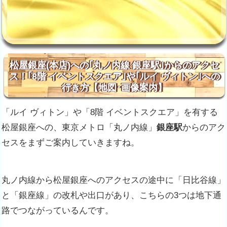
松屋銀座(本店)への｢丸ノ内線 銀座駅｣からのアクセ
ス！｢8階 イベントスクエア｣や｢ルイ ヴィトン｣への
行き方【地図･画像案内】
「ルイ ヴィトン」や「8階 イベントスクエア」を有する
松屋銀座への、東京メトロ「丸ノ内線」
銀座駅
からのアク
セスをまずご案内していきますね。
丸ノ内線から松屋銀座へのアクセスの途中に「日比谷線」
と「銀座線」の改札や出口があり、こちらの3つは地下通
路でつながっているんです
。