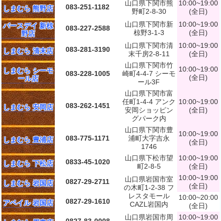
山口県下関市熊
10:00~19:00
083-251-1182
しまむら 熊野店
野町2-8-30
(全日)
山口県下関市新
10:00~19:00
バースデイ 新椋
083-227-2588
椋野3-1-3
(全日)
野店
山口県下関市清
10:00~19:00
083-281-3190
しまむら 清末店
末千房2-8-11
(全日)
山口県下関市竹
10:00~19:00
しまむら シーモ
083-228-1005
崎町4-4-7 シーモ
(全日)
ール店
ール3F
山口県下関市富
任町1-4-4 アンク
10:00~19:00
083-262-1451
しまむら 安岡店
安岡ショッピン
(全日)
グパーク内
山口県下関市豊
10:00~19:00
083-775-1171
浦町大字吉永
しまむら 豊浦店
(全日)
1746
山口県下松市望
10:00~19:00
0833-45-1020
しまむら 下松店
町2-8-5
(全日)
10:00~19:00
山口県岩国市室
0827-29-2711
しまむら 岩国店
(全日)
の木町1-2-38 フ
レスタモール
10:00~20:00
0827-29-1610
アベイル 岩国店
CAZL岩国内
(全日)
山口県岩国市周
10:00~19:00