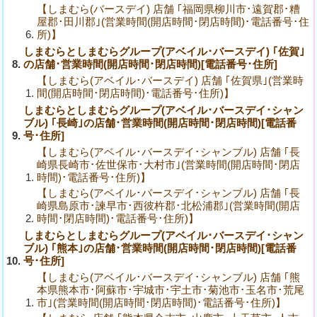
【しまむら(バースデイ) 店舗 ｢福岡県柳川市･遠賀郡･糟
屋郡･田川郡｣(営業時間(開店時間･閉店時間)･電話番号･住
所)】
しまむらとしまむらグループ(アベイル･バースデイ) ｢佐賀｣
の店舗･営業時間(開店時間･閉店時間)[電話番号･住所]
【しまむら(アベイル･バースデイ) 店舗 ｢佐賀県｣(営業時
間(開店時間･閉店時間)･電話番号･住所)】
しまむらとしまむらグループ(アベイル･バースデイ･シャン
ブル) ｢長崎｣の店舗･営業時間(開店時間･閉店時間)[電話番
号･住所]
【しまむら(アベイル･バースデイ･シャンブル) 店舗 ｢長
崎県長崎市･佐世保市･大村市｣(営業時間(開店時間･閉店
時間)･電話番号･住所)】
【しまむら(アベイル･バースデイ･シャンブル) 店舗 ｢長
崎県島原市･諫早市･西彼杵郡･北松浦郡｣(営業時間(開店
時間･閉店時間)･電話番号･住所)】
しまむらとしまむらグループ(アベイル･バースデイ･シャン
ブル) ｢熊本｣の店舗･営業時間(開店時間･閉店時間)[電話番
号･住所]
【しまむら(アベイル･バースデイ･シャンブル) 店舗 ｢熊
本県熊本市･阿蘇市･宇城市･宇土市･菊池市･玉名市･荒尾
市｣(営業時間(開店時間･閉店時間)･電話番号･住所)】