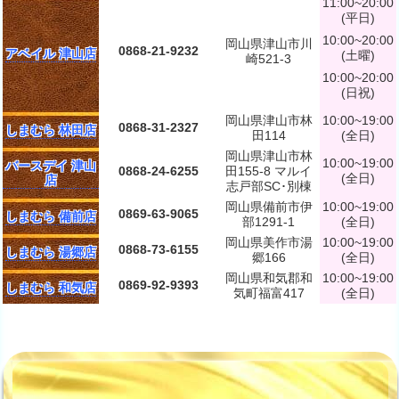
11:00~20:00
(平日)
10:00~20:00
岡山県津山市川
0868-21-9232
アベイル 津山店
(土曜)
崎521-3
10:00~20:00
(日祝)
岡山県津山市林
10:00~19:00
0868-31-2327
しまむら 林田店
田114
(全日)
岡山県津山市林
10:00~19:00
バースデイ 津山
0868-24-6255
田155-8 マルイ
(全日)
店
志戸部SC･別棟
岡山県備前市伊
10:00~19:00
0869-63-9065
しまむら 備前店
部1291-1
(全日)
岡山県美作市湯
10:00~19:00
0868-73-6155
しまむら 湯郷店
郷166
(全日)
岡山県和気郡和
10:00~19:00
0869-92-9393
しまむら 和気店
気町福富417
(全日)