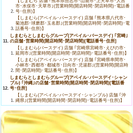
【しまむら 店舗 ｢熊本県合志市･山鹿市･上天草市･人吉
市･水俣市･天草市｣(営業時間(開店時間･閉店時間)･電話番
号･住所)】
【しまむら(アベイル･バースデイ) 店舗 ｢熊本県八代市･
菊池郡･球磨郡･玉名郡｣(営業時間(開店時間･閉店時間)･電
話番号･住所)】
しまむらとしまむらグループ(アベイル･バースデイ) ｢宮崎｣
の店舗･営業時間(開店時間･閉店時間)[電話番号･住所]
【しまむら(バースデイ) 店舗 ｢宮崎県宮崎市･えびの市･
延岡市｣(営業時間(開店時間･閉店時間)･電話番号･住所)】
【しまむら(アベイル･バースデイ) 店舗 ｢宮崎県串間市･
小林市･西都市･都城市･日向市･児湯郡｣(営業時間(開店時
間･閉店時間)･電話番号･住所)】
しまむらとしまむらグループ(アベイル･バースデイ･シャン
ブル) ｢沖縄｣の店舗･営業時間(開店時間･閉店時間)[電話番
号･住所]
【しまむら(アベイル･バースデイ･シャンブル) 店舗 ｢沖
縄県｣(営業時間(開店時間･閉店時間)･電話番号･住所)】