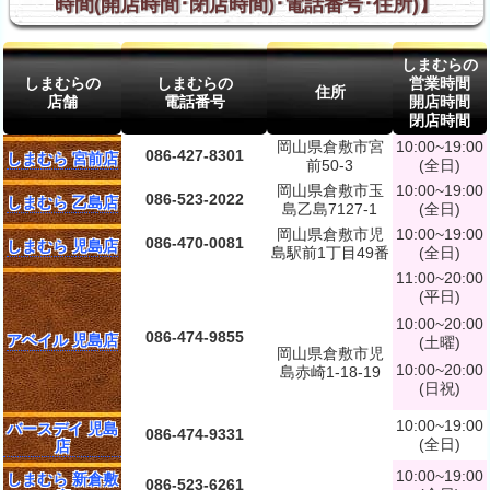
時間(開店時間･閉店時間)･電話番号･住所)】
しまむらの
しまむらの
しまむらの
営業時間
住所
店舗
電話番号
開店時間
閉店時間
岡山県倉敷市宮
10:00~19:00
086-427-8301
しまむら 宮前店
前50-3
(全日)
岡山県倉敷市玉
10:00~19:00
086-523-2022
しまむら 乙島店
島乙島7127-1
(全日)
岡山県倉敷市児
10:00~19:00
086-470-0081
しまむら 児島店
島駅前1丁目49番
(全日)
11:00~20:00
(平日)
10:00~20:00
086-474-9855
アベイル 児島店
(土曜)
岡山県倉敷市児
10:00~20:00
島赤崎1-18-19
(日祝)
10:00~19:00
バースデイ 児島
086-474-9331
(全日)
店
10:00~19:00
しまむら 新倉敷
086-523-6261