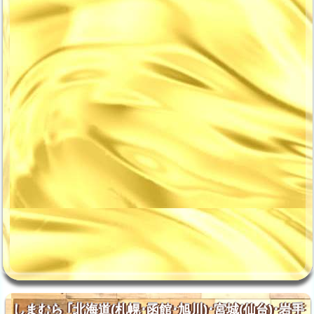
しまむら ｢北海道(札幌･函館･旭川)･宮城(仙台)･岩手