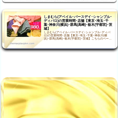
しまむら(アベイル･バースデイ･シャンブル･
ディバロ)の営業時間･店舗【東京･埼玉･千
葉･神奈川(横浜)･群馬(高崎)･栃木(宇都宮)･茨
城】
しまむら(アベイル･バースデイ･シャンブル･ディバ
ロ)の営業時間･店舗【東京･埼玉･千葉･神奈川(横
浜)･群馬(高崎)･栃木(宇都宮)･茨城】こちらのページ
では、ファッションセンター｢しまむら｣を含む…
themarytavyinn.com