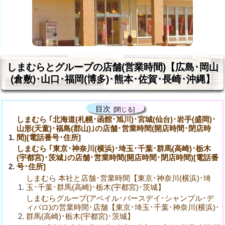
しまむらとグループの店舗(営業時間)【広島･岡山
(倉敷)･山口･福岡(博多)･熊本･佐賀･長崎･沖縄】
目次
しまむら ｢北海道(札幌･函館･旭川)･宮城(仙台)･岩手(盛岡)･
山形(天童)･福島(郡山)｣の店舗･営業時間(開店時間･閉店時
間)[電話番号･住所]
しまむら ｢東京･神奈川(横浜)･埼玉･千葉･群馬(高崎)･栃木
(宇都宮)･茨城｣の店舗･営業時間(開店時間･閉店時間)[電話番
号･住所]
しまむら 本社と店舗･営業時間【東京･神奈川(横浜)･埼
玉･千葉･群馬(高崎)･栃木(宇都宮)･茨城】
しまむらグループ(アベイル･バースデイ･シャンブル･デ
ィバロ)の営業時間･店舗【東京･埼玉･千葉･神奈川(横浜)･
群馬(高崎)･栃木(宇都宮)･茨城】