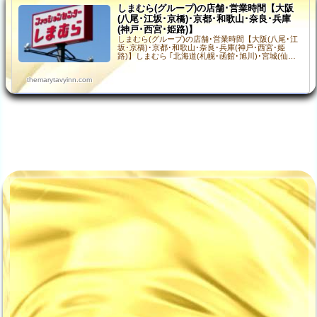
しまむら(グループ)の店舗･営業時間【大阪
(八尾･江坂･京橋)･京都･和歌山･奈良･兵庫
(神戸･西宮･姫路)】
しまむら(グループ)の店舗･営業時間【大阪(八尾･江
坂･京橋)･京都･和歌山･奈良･兵庫(神戸･西宮･姫
路)】しまむら ｢北海道(札幌･函館･旭川)･宮城(仙
台)･岩手(盛岡)･山形(天童)･福島(郡…
themarytavyinn.com