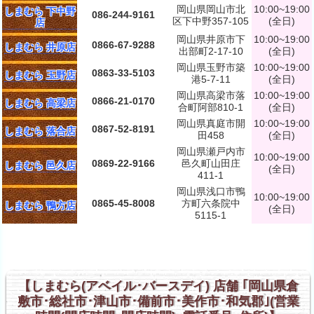
岡山県岡山市北
10:00~19:00
しまむら 下中野
086-244-9161
区下中野357-105
(全日)
店
岡山県井原市下
10:00~19:00
0866-67-9288
しまむら 井原店
出部町2-17-10
(全日)
岡山県玉野市築
10:00~19:00
0863-33-5103
しまむら 玉野店
港5-7-11
(全日)
岡山県高梁市落
10:00~19:00
0866-21-0170
しまむら 高梁店
合町阿部810-1
(全日)
岡山県真庭市開
10:00~19:00
0867-52-8191
しまむら 落合店
田458
(全日)
岡山県瀬戸内市
10:00~19:00
0869-22-9166
邑久町山田庄
しまむら 邑久店
(全日)
411-1
岡山県浅口市鴨
10:00~19:00
0865-45-8008
方町六条院中
しまむら 鴨方店
(全日)
5115-1
【しまむら(アベイル･バースデイ) 店舗 ｢岡山県倉
敷市･総社市･津山市･備前市･美作市･和気郡｣(営業