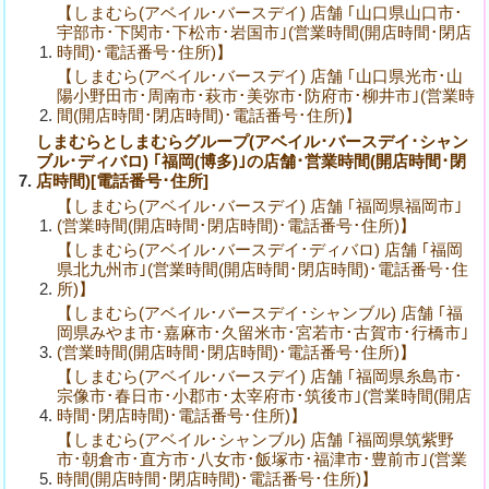
【しまむら(アベイル･バースデイ) 店舗 ｢山口県山口市･
宇部市･下関市･下松市･岩国市｣(営業時間(開店時間･閉店
時間)･電話番号･住所)】
【しまむら(アベイル･バースデイ) 店舗 ｢山口県光市･山
陽小野田市･周南市･萩市･美弥市･防府市･柳井市｣(営業時
間(開店時間･閉店時間)･電話番号･住所)】
しまむらとしまむらグループ(アベイル･バースデイ･シャン
ブル･ディバロ) ｢福岡(博多)｣の店舗･営業時間(開店時間･閉
店時間)[電話番号･住所]
【しまむら(アベイル･バースデイ) 店舗 ｢福岡県福岡市｣
(営業時間(開店時間･閉店時間)･電話番号･住所)】
【しまむら(アベイル･バースデイ･ディバロ) 店舗 ｢福岡
県北九州市｣(営業時間(開店時間･閉店時間)･電話番号･住
所)】
【しまむら(アベイル･バースデイ･シャンブル) 店舗 ｢福
岡県みやま市･嘉麻市･久留米市･宮若市･古賀市･行橋市｣
(営業時間(開店時間･閉店時間)･電話番号･住所)】
【しまむら(アベイル･バースデイ) 店舗 ｢福岡県糸島市･
宗像市･春日市･小郡市･太宰府市･筑後市｣(営業時間(開店
時間･閉店時間)･電話番号･住所)】
【しまむら(アベイル･シャンブル) 店舗 ｢福岡県筑紫野
市･朝倉市･直方市･八女市･飯塚市･福津市･豊前市｣(営業
時間(開店時間･閉店時間)･電話番号･住所)】