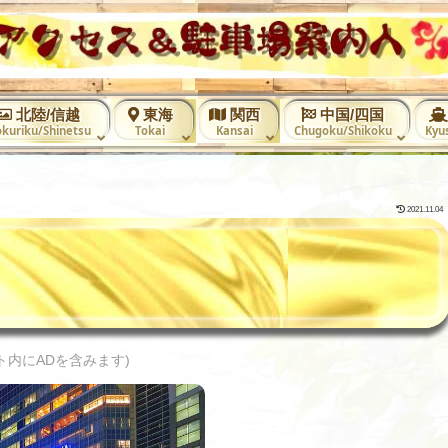
北陸/信越
東海
関西
中国/四国
kuriku/Shinetsu
Tokai
Kansai
Chugoku/Shikoku
Kyu
2021.11.04
ト内にADを含みます)