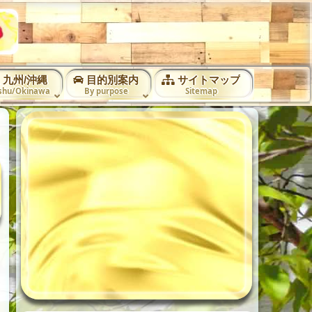
九州/沖縄
目的別案内
サイトマップ
shu/Okinawa
By purpose
Sitemap