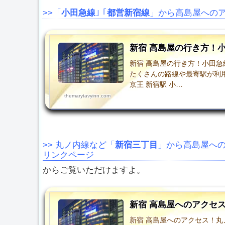
>>「
小田急線
｣ ｢
都営新宿線
」から高島屋への
新宿 高島屋の行き方！
新宿 高島屋の行き方！小田
たくさんの路線や最寄駅が利用
京王 新宿駅 小…
themarytavyinn.com
>> 丸ノ内線など「
新宿三丁目
」から高島屋への
リンクページ
からご覧いただけますよ。
新宿 高島屋へのアクセ
新宿 高島屋へのアクセス！