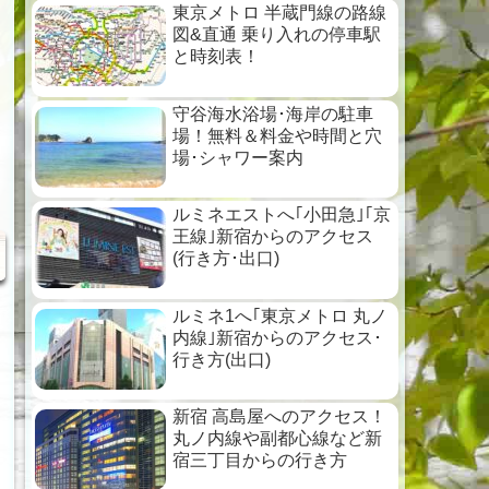
東京メトロ 半蔵門線の路線
図&直通 乗り入れの停車駅
と時刻表！
守谷海水浴場･海岸の駐車
場！無料＆料金や時間と穴
場･シャワー案内
ルミネエストへ｢小田急｣｢京
王線｣新宿からのアクセス
(行き方･出口)
ルミネ1へ｢東京メトロ 丸ノ
内線｣新宿からのアクセス･
行き方(出口)
新宿 高島屋へのアクセス！
丸ノ内線や副都心線など新
宿三丁目からの行き方