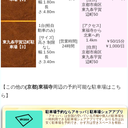
幅:1.80m
京都市南区
長
東九条宇賀
さ:4.80m
辺町50
1台(軽自
[アクセス]
動車のみ)
東福寺から
北東へ約
[サイズ]
1.4km
[営業時間]
￥50/15分
東九条宇賀辺町駐
高さ:制限
24時間
￥1,000/日
車場【3】
なし
[住所]
幅:1.50m
京都市南区
長
東九条宇賀
さ:3.40m
辺町50
【この他の
(京都)東福寺
周辺の予約可能な駐車場はこち
ら】
駐車場予約ならアキッパ | 駐車場シェアアプリ
「アキッパ」は全国の空いている月極や個人の駐車場を
一時利用できる駐車場シェアアプリです。かりる方はお
安く駐車場を予約でき、かす方は空きスペースを有効利
用して収入を得ることができます。…