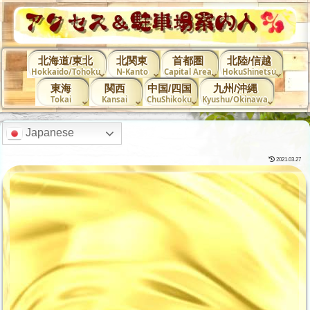
北海道/東北
北関東
首都圏
北陸/信越
Hokkaido/Tohoku
N-Kanto
Capital Area
HokuShinetsu
東海
関西
中国/四国
九州/沖縄
Tokai
Kansai
ChuShikoku
Kyushu/Okinawa
Japanese
2021.03.27