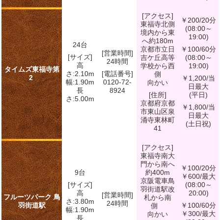
[アクセス]
￥200/20分
東福寺北側
(08:00～
境内から東
19:00)
へ約180m
24台
京都市立日
￥100/60分
[営業時間]
[サイズ]
吉ケ丘高等
(08:00～
24時間
高
学校から西
19:00)
タイムズ東福寺第
さ:2.10m
[電話番号]
側
2
￥1,200/当
幅:1.90m
0120-72-
向かい
日最大
長
8924
[住所]
(平日)
さ:5.00m
京都府京都
￥1,800/当
市東山区泉
日最大
涌寺東林町
(土日祝)
41
[アクセス]
東福寺南大
門から南へ
￥100/20分
9台
約400m
￥600/最大
京阪電車鳥
[サイズ]
(08:00～
羽街道駅改
高
20:00)
[営業時間]
フルーツパーク 鳥
札から南
さ:3.80m
24時間
羽街道駅
￥100/60分
側
幅:1.90m
￥300/最大
向かい
長