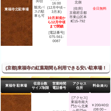
30台
北側
16:00
観光バ
(12月中頃～
[住所]
全日無料
東福寺北駐車場
スの駐
3月末)
京都府京都
車も可
市東山区本
10月末頃か
町15-792
ら12月中頃
まで閉鎖
[電話番号]
075-561-
0087
(京都)東福寺の紅葉期間も利用できる安い駐車場！
収容台数
営業時間
アクセス
東福寺 駐車場
料金
(最大)
サイズ制限
電話番号
住所
[アクセス]
東福寺南大
￥200/40分
門から北東
(08:00～
へ約75m