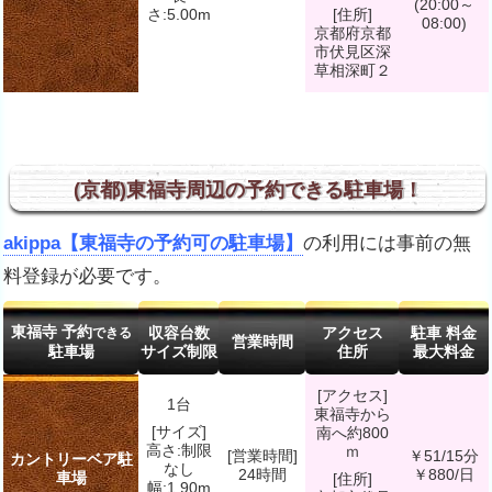
(20:00～
さ:5.00m
[住所]
08:00)
京都府京都
市伏見区深
草相深町２
(京都)東福寺周辺の予約できる駐車場！
akippa【東福寺の予約可の駐車場】
の利用には事前の無
料登録が必要です。
東福寺 予約
できる
収容台数
アクセス
駐車 料金
営業時間
駐車場
サイズ制限
住所
最大料金
[アクセス]
1台
東福寺から
[サイズ]
南へ約800
高さ:制限
ｍ
[営業時間]
￥51/15分
カントリーベア駐
なし
24時間
￥880/日
車場
[住所]
幅:1.90m