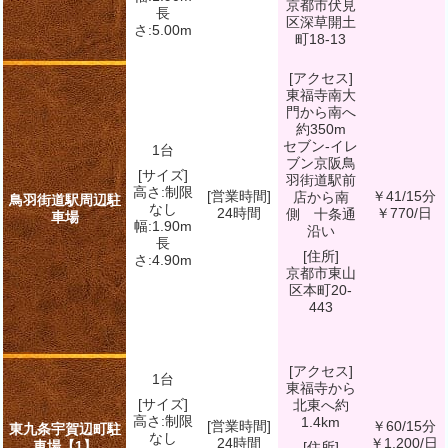
京都市伏見
長
区深草開土
さ:5.00m
町18-13
[アクセス]
東福寺南大
門から南へ
約350m
セブン-イレ
1台
ブン京阪鳥
[サイズ]
羽街道駅前
高さ:制限
[営業時間]
￥41/15分
店から南
鳥羽街道駅周辺駐
なし
24時間
￥770/日
側 十条通
車場
幅:1.90m
沿い
長
[住所]
さ:4.90m
京都市東山
区本町20-
443
[アクセス]
1台
東福寺から
[サイズ]
北東へ約
高さ:制限
1.4km
[営業時間]
￥60/15分
東九条宇賀辺町駐
なし
24時間
￥1,200/日
車場【1】
[住所]