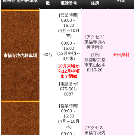
東福寺 無料駐車場
料金
数
電話番号
住所
[営業時間]
09:00～
16:30
(4月～10月
末)
[アクセス]
東福寺境内
09:00～
禅堂南側
16:00
(12月中頃～
30台
[住所]
全日無料
東福寺境内駐車場
3月末)
京都府京都
市東山区本
10月末頃か
町15-26
ら12月中頃
まで閉鎖
[電話番号]
075-561-
0087
[営業時間]
09:00～
16:30
(4月～10月
末)
[アクセス]
東福寺境内
09:00～