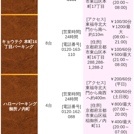
市東山区本
(20:00～
町17丁目
08:00)
[アクセス]
￥100/30分
東福寺北大
￥1200/最
門から南へ
[営業時間]
大
約110m
24時間
(08:00～
キョウテク 本町16
[住所]
21:00)
8台
[電話番号]
丁目パーキング
京都府京都
0120-163-
￥100/60分
市東山区本
110
￥500/最大
町16丁目
(21:00～
288,288-
08:00)
1,288-2
￥200/60分
[アクセス]
(平日)
東福寺北大
￥300/60分
門から南西
[営業時間]
(土日祝)
へ約400m
24時間
ハローパーキング
￥800/最大
4台
[住所]
[電話番号]
御所ノ内町
(07:00～
京都府京都
0120-162-
20:00)
市東山区福
088
稲御所ノ内
￥400/最大
町11
(20:00～
07:00)