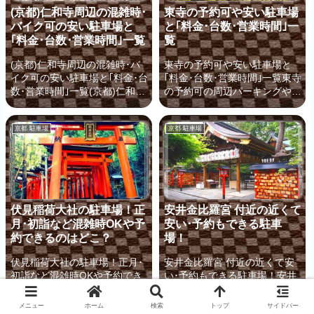
でのアクセスや、周辺の駐車場
す。観光地を巡る際にはバスや
(京都)仁和寺周辺の混雑時･
東寺の予約可や安い駐車場
はどのようになっているのでし
車の利用が便利ですが、混雑が
バイク可の安い駐車場と
と｢料金･台数･営業時間｣一
ょうか？じつは、それほど有名
予想される平等院では「周辺に
｢料金･台数･営業時間｣一覧
覧
な観光スポットではないことも
はどのくらい駐車場があるの
あり、車折神社の駐車場情報に
か？」「無料なのか、有料なの
(京都)仁和寺周辺の混雑時･バ
東寺の予約可や安い駐車場と
ついてはあまり紹介されていま
か？」など、気になりますよ
イク可の安い駐車場と｢料金･台
｢料金･台数･営業時間｣一覧東寺
せん。そこで今回は、「車折神
ね。そんな際に役だつ、平等院
数･営業時間｣一覧(京都)仁和寺
の予約可の周辺パーキングや混
社」周辺の駐車場を分...
周辺の駐車場をご案内していき
と周辺の無料･安い駐車場 案内
雑時に使える沿線の駐車場！
ま...
京都にある仁和寺(にんなじ)
「国宝 五重塔」でも有名な
京都 駐車場
京都 駐車場
は、世界遺産にも登録されてい
「東寺」は、京都市内に数ある
る寺院で、春の御室桜の季節に
他の名所と 併せて観光するな
はその美しい景色を見ようと多
ら自由に移動ができる車で行く
くの人が訪れ大変混雑します。
のが便利です。しかし、せっか
仁和寺は、京福電鉄(嵐電)を利
く観光に来たのに、空いている
用すれば、最寄り駅で下車徒歩
駐車場がなかなか見つからない
伏見稲荷大社の駐車場！正
安井金比羅宮 付近の近くて
2分という便利な立地にありま
なんてことも…。そんな際に
月･初詣など混雑時OKや予
安い･予約もできる駐車
すが、JRを利用する人にとっ
は、東寺の周辺の駐車場を予約
約できるのはどこ？
場！
てはバスに乗り換えてのアクセ
しておくのがおすすめです！東
スとなってしまうため、小さな
寺に行く前に知っておくと安心
伏見稲荷大社の駐車場！正月･
安井金比羅宮 付近の近くて安
お子様やお年寄りの方と一緒の
の、「予約できる安い駐車場」
初詣など混雑時OKや予約でき
い･予約もできる駐車場！安井
場合には近くの駐車場まで車で
を 早速 ご案内していきましょ
るのはどこ？伏見稲荷大社の正
金比羅宮に近くて安いおすすめ
向かう方が便...
う！東寺周辺の予約可能な駐...
月の初詣など混雑時におすすめ
＆予約のできる駐車場もご紹
メニュー
ホーム
検索
トップ
サイドバー