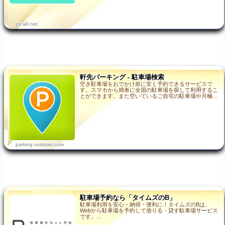
px.a8.net
軒先パーキング - 駐車場検索
空き駐車場をおでかけ前に安く予約できるサービスで
す。スマホから簡単に全国の駐車場を探して利用するこ
とができます。また空いているご自宅の駐車場や月極駐
車場などを初期費用0円で空いている時だけ貸し出すこ
と…
parking.nokisaki.com
駐車場予約なら「タイムズのB」
駐車場利用を安心・納得・便利に！タイムズのBは、
Webから駐車場を予約して借りる・貸す駐車場サービス
です。…