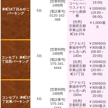
[営業時間]
19:00)
コーヒーハ
24時間
ウスメモリ
￥100/60分
本町18丁目みやこ
5台
[電話番号]
ーから南側
(19:00～
パーキング
0120-162-
横
08:00)
088
[住所]
￥1,000/最
京都府京都
大
市東山区本
町18-376
[アクセス]
￥200/60分
東福寺中門
￥800/最大
[営業時間]
から北へ約
(08:00～
24時間
3台
140m
20:00)
コンセプト 本町17
[電話番号]
丁目西パーキング
[住所]
￥100/60分
075-341-
京都府京都
￥200/最大
4444
市東山区本
(20:00～
町17丁目
08:00)
[アクセス]
￥200/60分
東福寺中門
￥800/最大
[営業時間]
から北へ約
(08:00～
24時間
160m
20:00)
コンセプト 本町17
4台
[電話番号]
[住所]
丁目東パーキング
￥100/60分
075-341-
京都府京都
￥200/最大
4444