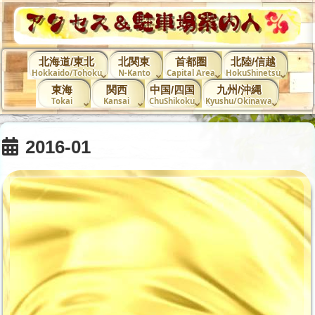
北海道/東北
北関東
首都圏
北陸/信越
Hokkaido/Tohoku
N-Kanto
Capital Area
HokuShinetsu
東海
関西
中国/四国
九州/沖縄
Tokai
Kansai
ChuShikoku
Kyushu/Okinawa
2016-01