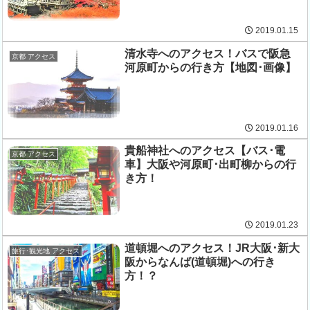
2019.01.15
清水寺へのアクセス！バスで阪急
京都 アクセス
河原町からの行き方【地図･画像】
2019.01.16
貴船神社へのアクセス【バス･電
京都 アクセス
車】大阪や河原町･出町柳からの行
き方！
2019.01.23
道頓堀へのアクセス！JR大阪･新大
旅行･観光地 アクセス
阪からなんば(道頓堀)への行き
方！？