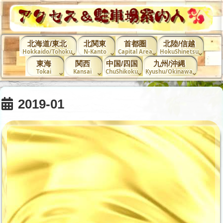
北海道/東北
北関東
首都圏
北陸/信越
Hokkaido/Tohoku
N-Kanto
Capital Area
HokuShinetsu
東海
関西
中国/四国
九州/沖縄
Tokai
Kansai
ChuShikoku
Kyushu/Okinawa
2019-01