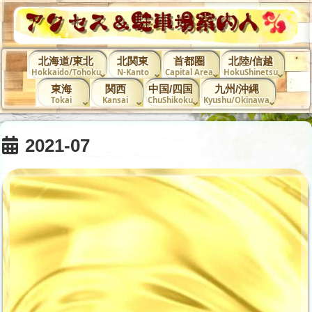
北海道/東北
北関東
首都圏
北陸/信越
Hokkaido/Tohoku
N-Kanto
Capital Area
HokuShinetsu
東海
関西
中国/四国
九州/沖縄
Tokai
Kansai
ChuShikoku
Kyushu/Okinawa
2021-07