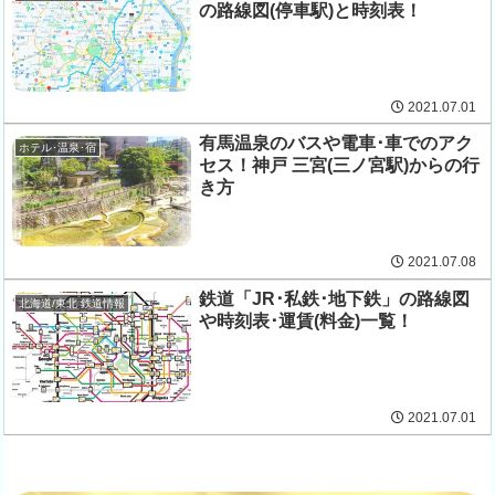
の路線図(停車駅)と時刻表！
2021.07.01
有馬温泉のバスや電車･車でのアク
ホテル･温泉･宿
セス！神戸 三宮(三ノ宮駅)からの行
き方
2021.07.08
鉄道「JR･私鉄･地下鉄」の路線図
北海道/東北 鉄道情報
や時刻表･運賃(料金)一覧！
2021.07.01