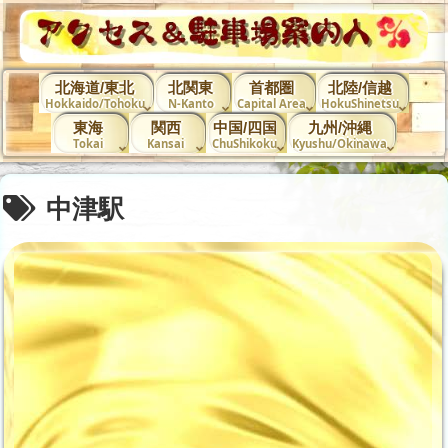
北海道/東北
北関東
首都圏
北陸/信越
Hokkaido/Tohoku
N-Kanto
Capital Area
HokuShinetsu
東海
関西
中国/四国
九州/沖縄
Tokai
Kansai
ChuShikoku
Kyushu/Okinawa
中津駅